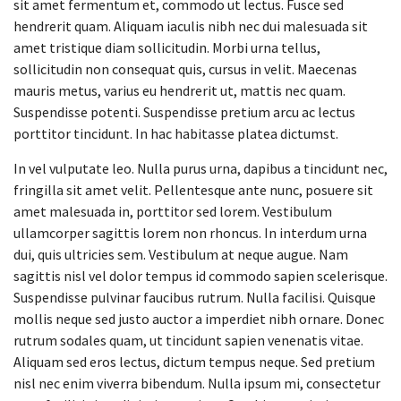
sit amet fermentum et, commodo ut lectus. Fusce sed
hendrerit quam. Aliquam iaculis nibh nec dui malesuada sit
amet tristique diam sollicitudin. Morbi urna tellus,
sollicitudin non consequat quis, cursus in velit. Maecenas
mauris metus, varius eu hendrerit ut, mattis nec quam.
Suspendisse potenti. Suspendisse pretium arcu ac lectus
porttitor tincidunt. In hac habitasse platea dictumst.
In vel vulputate leo. Nulla purus urna, dapibus a tincidunt nec,
fringilla sit amet velit. Pellentesque ante nunc, posuere sit
amet malesuada in, porttitor sed lorem. Vestibulum
ullamcorper sagittis lorem non rhoncus. In interdum urna
dui, quis ultricies sem. Vestibulum at neque augue. Nam
sagittis nisl vel dolor tempus id commodo sapien scelerisque.
Suspendisse pulvinar faucibus rutrum. Nulla facilisi. Quisque
mollis neque sed justo auctor a imperdiet nibh ornare. Donec
rutrum sodales quam, ut tincidunt sapien venenatis vitae.
Aliquam sed eros lectus, dictum tempus neque. Sed pretium
nisl nec enim viverra bibendum. Nulla ipsum mi, consectetur