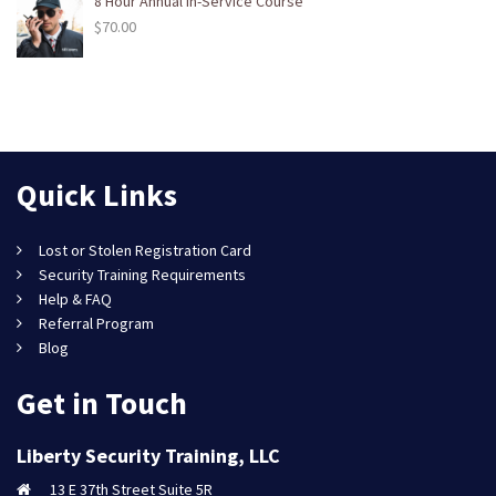
8 Hour Annual In-Service Course
$
70.00
Quick Links
Lost or Stolen Registration Card
Security Training Requirements
Help & FAQ
Referral Program
Blog
Get in Touch
Liberty Security Training, LLC
13 E 37th Street Suite 5R